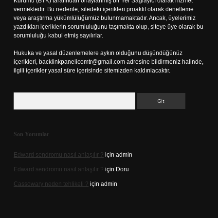
Kurumu (BTK) tarafından onaylanmış bir Yer Sağlayıcı olarak hizmet
vermektedir. Bu nedenle, sitedeki içerikleri proaktif olarak denetleme
veya araştırma yükümlülüğümüz bulunmamaktadır. Ancak, üyelerimiz
yazdıkları içeriklerin sorumluluğunu taşımakta olup, siteye üye olarak bu
sorumluluğu kabul etmiş sayılırlar.
Hukuka ve yasal düzenlemelere aykırı olduğunu düşündüğünüz
içerikleri,
backlinkpanelicomtr@gmail.com
adresine bildirmeniz halinde,
ilgili içerikler yasal süre içerisinde sitemizden kaldırılacaktır.
Arama
Son Yorumlar
Edward sendromu nasıl anlaşılır ?
için
admin
Edward sendromu nasıl anlaşılır ?
için
Doru
Cassowary neden tehlikeli ?
için
admin