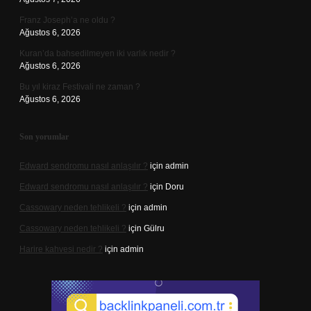
Franz Joseph’a ne oldu ?
Ağustos 6, 2026
Kuran’da bahsedilmeyen iki varlık nedir ?
Ağustos 6, 2026
Bu yıl kiraz Festivali ne zaman ?
Ağustos 6, 2026
Son yorumlar
Edward sendromu nasıl anlaşılır ?
için
admin
Edward sendromu nasıl anlaşılır ?
için
Doru
Cassowary neden tehlikeli ?
için
admin
Cassowary neden tehlikeli ?
için
Gülru
Harire kahvesi nedir ?
için
admin