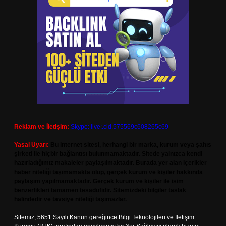
Reklam ve İletişim:
Skype: live:.cid.575569c608265c69
Yasal Uyarı:
Bu internet sitesi, herhangi bir marka, kurum veya şahıs
şirketi ile hiçbir bağlantısı bulunmamaktadır. Sitede yalnızca kendi
hazırladığımız makaleler paylaşılmaktadır. Burada yer alan içerikler
haber niteliği taşımamakta olup, gerçek kurum ve kişiler hakkında
paylaşım yapılmamaktadır. Gerçek kurum ve kişiler ile isim
benzerlikleri tamamen tesadüfidir. Sitemizdeki bilgiler taslak
halindedir ve tavsiye niteliği taşımazlar.
Sitemiz, 5651 Sayılı Kanun gereğince Bilgi Teknolojileri ve İletişim