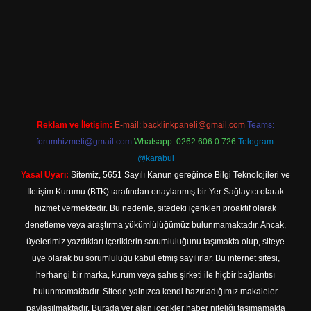
Betexper giriş adresi
betexper.xyz
m elexbet
Reklam ve İletişim:
E-mail:
backlinkpaneli@gmail.com
Teams:
forumhizmeti@gmail.com
Whatsapp: 0262 606 0 726
Telegram:
@karabul
Yasal Uyarı:
Sitemiz, 5651 Sayılı Kanun gereğince Bilgi Teknolojileri ve
İletişim Kurumu (BTK) tarafından onaylanmış bir Yer Sağlayıcı olarak
hizmet vermektedir. Bu nedenle, sitedeki içerikleri proaktif olarak
denetleme veya araştırma yükümlülüğümüz bulunmamaktadır. Ancak,
üyelerimiz yazdıkları içeriklerin sorumluluğunu taşımakta olup, siteye
üye olarak bu sorumluluğu kabul etmiş sayılırlar. Bu internet sitesi,
herhangi bir marka, kurum veya şahıs şirketi ile hiçbir bağlantısı
bulunmamaktadır. Sitede yalnızca kendi hazırladığımız makaleler
paylaşılmaktadır. Burada yer alan içerikler haber niteliği taşımamakta