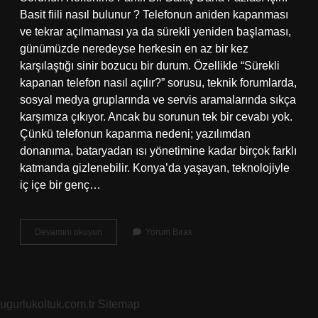
Basit fiili nasıl bulunur ? Telefonun aniden kapanması
ve tekrar açılmaması ya da sürekli yeniden başlaması,
günümüzde neredeyse herkesin en az bir kez
karşılaştığı sinir bozucu bir durum. Özellikle “Sürekli
kapanan telefon nasıl açılır?” sorusu, teknik forumlarda,
sosyal medya gruplarında ve servis aramalarında sıkça
karşımıza çıkıyor. Ancak bu sorunun tek bir cevabı yok.
Çünkü telefonun kapanma nedeni; yazılımdan
donanıma, bataryadan ısı yönetimine kadar birçok farklı
katmanda gizlenebilir. Konya’da yaşayan, teknolojiyle
iç içe bir genç…
Sürekli
Devamını okuyun
Yorum Bırak
kapanan
telefon
nasıl
açılır
?
ugurlukoltuk.com.tr
Sitemap