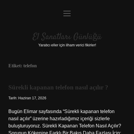
menüyü
Anasayfa
aç
Gizlilik Politikası
El Sanatları Günlüğü
Yasal Uyarı
Yaratıcı eller için ilham verici fikirler!
Hakkımızda
Etiket:
telefon
Sürekli kapanan telefon nasıl açılır ?
Tarih: Haziran 17, 2026
Bugün Elimar sayfasında “Sürekli kapanan telefon
nasıl açılır” üzerine hazırladığımız içeriği sizlerle
buluşturuyoruz. Sürekli Kapanan Telefon Nasıl Açılır?
Sorunun Kökenine Farklı Bir Bakış Daha Fazlası İçin: