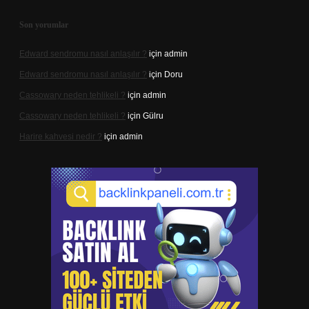
Son yorumlar
Edward sendromu nasıl anlaşılır ?
için
admin
Edward sendromu nasıl anlaşılır ?
için
Doru
Cassowary neden tehlikeli ?
için
admin
Cassowary neden tehlikeli ?
için
Gülru
Harire kahvesi nedir ?
için
admin