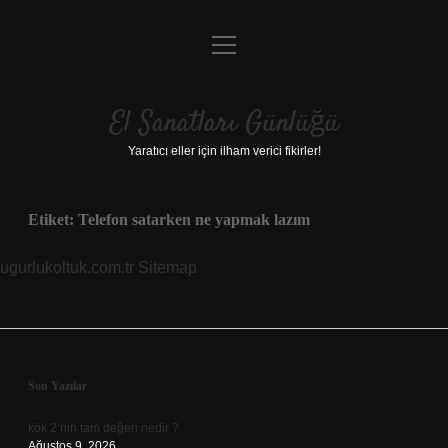
menüyü
Anasayfa
aç
Gizlilik Politikası
El Sanatları Günlüğü
Yasal Uyarı
Yaratıcı eller için ilham verici fikirler!
Hakkımızda
Etiket:
Telefon satarken ne yapmak lazım
ugurlukoltuk.com.tr
Sitemap
Sidebar
Son Yazılar
kök 2’nin tam değeri nedir ?
Ağustos 9, 2026