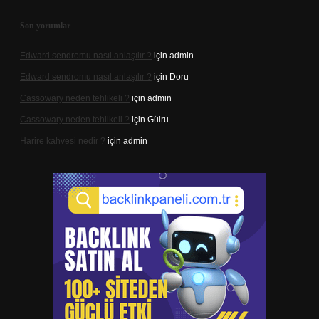
Son yorumlar
Edward sendromu nasıl anlaşılır ?
için
admin
Edward sendromu nasıl anlaşılır ?
için
Doru
Cassowary neden tehlikeli ?
için
admin
Cassowary neden tehlikeli ?
için
Gülru
Harire kahvesi nedir ?
için
admin