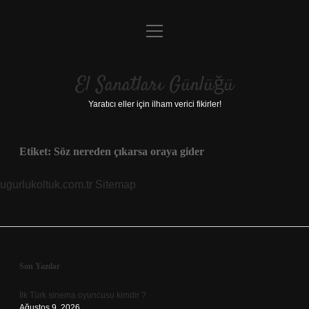
menüyü
Anasayfa
aç
Gizlilik Politikası
El Sanatları Günlüğü
Yasal Uyarı
Yaratıcı eller için ilham verici fikirler!
Hakkımızda
Etiket:
Söz nereden çıkarsa oraya gider
ugurlukoltuk.com.tr
Sitemap
Sidebar
Son Yazılar
İlk Türk sinema oyuncusu kimdir ?
Ağustos 9, 2026