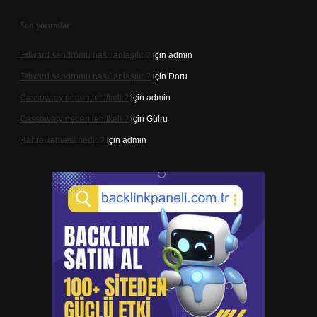
Son yorumlar
Edward sendromu nasıl anlaşılır ?
için
admin
Edward sendromu nasıl anlaşılır ?
için
Doru
Cassowary neden tehlikeli ?
için
admin
Cassowary neden tehlikeli ?
için
Gülru
Harire kahvesi nedir ?
için
admin