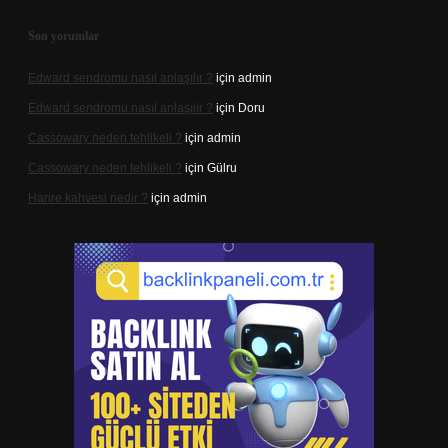
Son yorumlar
Edward sendromu nasıl anlaşılır ?
için
admin
Edward sendromu nasıl anlaşılır ?
için
Doru
Cassowary neden tehlikeli ?
için
admin
Cassowary neden tehlikeli ?
için
Gülru
Harire kahvesi nedir ?
için
admin