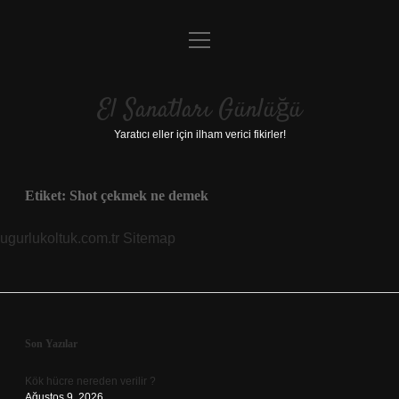
menüyü
Anasayfa
aç
Gizlilik Politikası
El Sanatları Günlüğü
Yasal Uyarı
Yaratıcı eller için ilham verici fikirler!
Hakkımızda
Etiket:
Shot çekmek ne demek
ugurlukoltuk.com.tr
Sitemap
Sidebar
Son Yazılar
Kök hücre nereden verilir ?
Ağustos 9, 2026