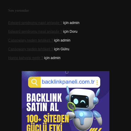
Son yorumlar
Edward sendromu nasıl anlaşılır ?
için
admin
Edward sendromu nasıl anlaşılır ?
için
Doru
Cassowary neden tehlikeli ?
için
admin
Cassowary neden tehlikeli ?
için
Gülru
Harire kahvesi nedir ?
için
admin