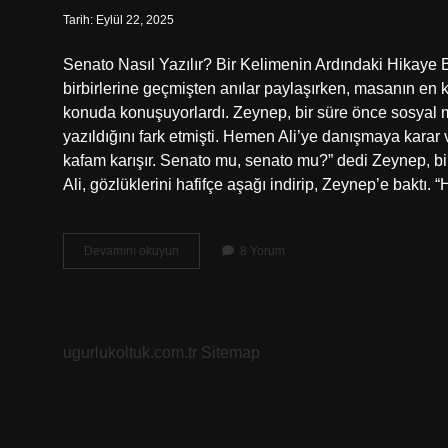
Tarih: Eylül 22, 2025
Senato Nasıl Yazılır? Bir Kelimenin Ardındaki Hikaye B
birbirlerine geçmişten anılar paylaşırken, masanın en kö
konuda konuşuyorlardı. Zeynep, bir süre önce sosyal 
yazıldığını fark etmişti. Hemen Ali’ye danışmaya karar 
kafam karışır. Senato mu, senato mu?” dedi Zeynep, bira
Ali, gözlüklerini hafifçe aşağı indirip, Zeynep’e bakt
Senato
Devamını okuyun
8 Yorum
nasıl
yazılır
?
ugurlukoltuk.com.tr
Sitemap