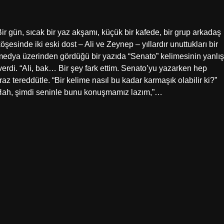
ir gün, sıcak bir yaz akşamı, küçük bir kafede, bir grup arkadaş
şesinde iki eski dost – Ali ve Zeynep – yıllardır unuttukları bir
medya üzerinden gördüğü bir yazıda “Senato” kelimesinin yanlış
verdi. “Ali, bak… Bir şey fark ettim. Senato’yu yazarken hep
z tereddütle. “Bir kelime nasıl bu kadar karmaşık olabilir ki?”
ı. “Hah, şimdi seninle bunu konuşmamız lazım,”…