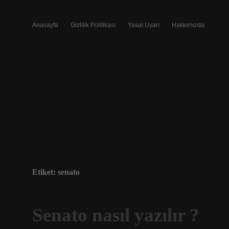
Anasayfa
Gizlilik Politikası
Yasal Uyarı
Hakkımızda
Etiket:
senato
Senato nasıl yazılır ?