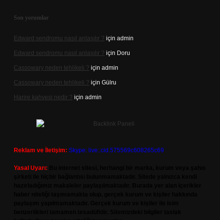
Son yorumlar
Edward sendromu nasıl anlaşılır ?
için
admin
Edward sendromu nasıl anlaşılır ?
için
Doru
Cassowary neden tehlikeli ?
için
admin
Cassowary neden tehlikeli ?
için
Gülru
Harire kahvesi nedir ?
için
admin
Reklam ve İletişim:
Skype: live:.cid.575569c608265c69
Yasal Uyarı:
Bu internet sitesi, herhangi bir marka, kurum veya şahıs
şirketi ile hiçbir bağlantısı bulunmamaktadır. Sitede yalnızca kendi
hazırladığımız makaleler paylaşılmaktadır. Burada yer alan içerikler
haber niteliği taşımamakta olup, gerçek kurum ve kişiler hakkında
paylaşım yapılmamaktadır. Gerçek kurum ve kişiler ile isim
benzerlikleri tamamen tesadüfidir. Sitemizdeki bilgiler taslak