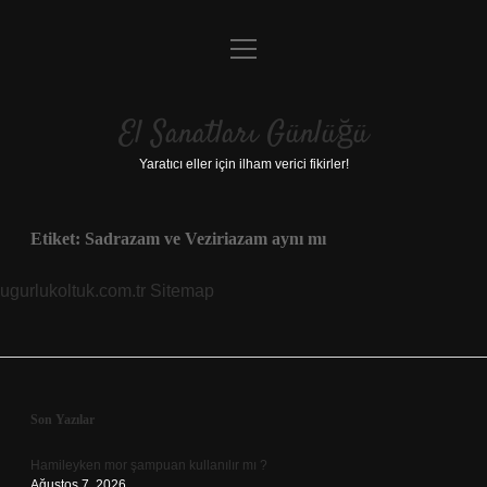
menüyü
Anasayfa
aç
Gizlilik Politikası
El Sanatları Günlüğü
Yasal Uyarı
Yaratıcı eller için ilham verici fikirler!
Hakkımızda
Etiket:
Sadrazam ve Veziriazam aynı mı
ugurlukoltuk.com.tr
Sitemap
Sidebar
Son Yazılar
Hamileyken mor şampuan kullanılır mı ?
Ağustos 7, 2026