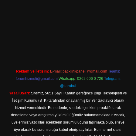
ş
Betexper giriş adresi
betexper.xyz
m elexbet
Reklam ve İletişim:
E-mail:
backlinkpaneli@gmail.com
Teams:
forumhizmeti@gmail.com
Whatsapp: 0262 606 0 726
Telegram:
@karabul
Yasal Uyarı:
Sitemiz, 5651 Sayılı Kanun gereğince Bilgi Teknolojileri ve
İletişim Kurumu (BTK) tarafından onaylanmış bir Yer Sağlayıcı olarak
hizmet vermektedir. Bu nedenle, sitedeki içerikleri proaktif olarak
denetleme veya araştırma yükümlülüğümüz bulunmamaktadır. Ancak,
üyelerimiz yazdıkları içeriklerin sorumluluğunu taşımakta olup, siteye
üye olarak bu sorumluluğu kabul etmiş sayılırlar. Bu internet sitesi,