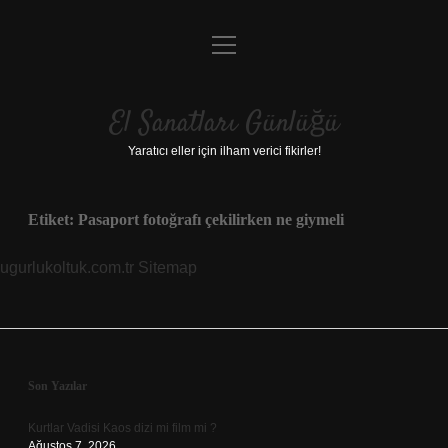
menüyü
Anasayfa
aç
Gizlilik Politikası
El Sanatları Günlüğü
Yasal Uyarı
Yaratıcı eller için ilham verici fikirler!
Hakkımızda
Etiket:
Pasaport fotoğrafı çekilirken ne giymeli
ugurlukoltuk.com.tr
Sitemap
Sidebar
Son Yazılar
Kurtlar Vadisi Kaos dizi mi film mi ?
Ağustos 7, 2026