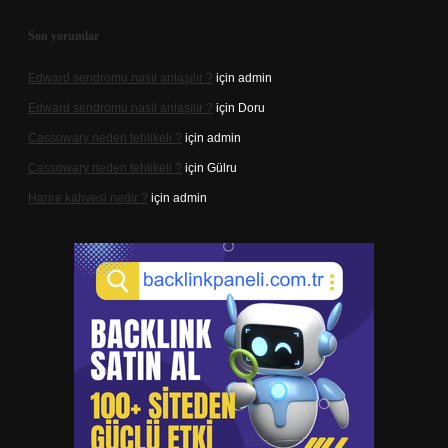
Son yorumlar
Edward sendromu nasıl anlaşılır ?
için
admin
Edward sendromu nasıl anlaşılır ?
için
Doru
Cassowary neden tehlikeli ?
için
admin
Cassowary neden tehlikeli ?
için
Gülru
Harire kahvesi nedir ?
için
admin