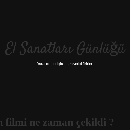
El Sanatları Günlüğü
Yaratıcı eller için ilham verici fikirler!
filmi ne zaman çekildi ?