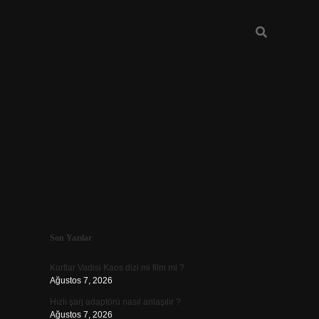
Sidebar
Son Yazılar
betci
vdcasino güncel giriş
ilbet casino
ilbet yeni giriş
Betexper g
Kurtlar Vadisi Kaos dizi mi film mi ?
Ağustos 7, 2026
Hızlı şarj adaptörü nasıl anlaşılır ?
Ağustos 7, 2026