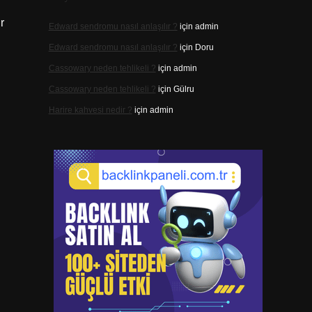
r
Edward sendromu nasıl anlaşılır ?
için
admin
Edward sendromu nasıl anlaşılır ?
için
Doru
Cassowary neden tehlikeli ?
için
admin
Cassowary neden tehlikeli ?
için
Gülru
Harire kahvesi nedir ?
için
admin