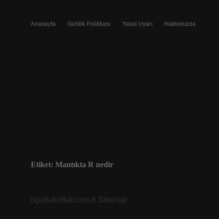
Anasayfa
Gizlilik Politikası
Yasal Uyarı
Hakkımızda
Etiket:
Mantıkta R nedir
ugurlukoltuk.com.tr
Sitemap