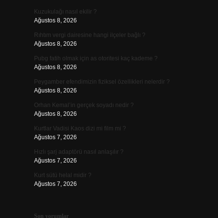
Kuzukulağı nasıl ekilir ?
Ağustos 8, 2026
Rıhtım vergi dairesine hangi ilçeler bağlı ?
Ağustos 8, 2026
Pubg fatih olmak için as otoritesi kaç kademe ?
Ağustos 8, 2026
Peygamber efendimizin fiziksel özellikleri nelerdir ?
Ağustos 8, 2026
Orhan Kemal’in gerçek soyadı nedir ?
Ağustos 8, 2026
Kurtlar Vadisi Kaos dizi mi film mi ?
Ağustos 7, 2026
Hızlı şarj adaptörü nasıl anlaşılır ?
Ağustos 7, 2026
Kurt sütü helal midir ?
Ağustos 7, 2026
Son yorumlar