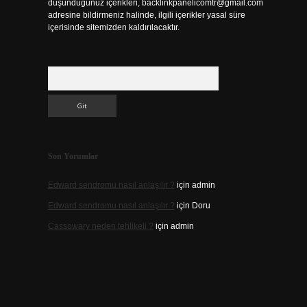
düşündüğünüz içerikleri,
backlinkpanelicomtr@gmail.com
adresine bildirmeniz halinde, ilgili içerikler yasal süre
içerisinde sitemizden kaldırılacaktır.
Arama
Son Yorumlar
Edward sendromu nasıl anlaşılır ?
için
admin
Edward sendromu nasıl anlaşılır ?
için
Doru
Cassowary neden tehlikeli ?
için
admin