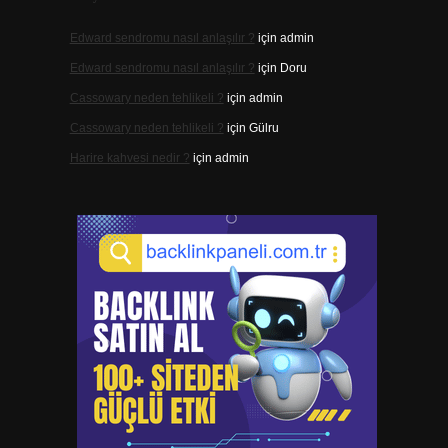
Edward sendromu nasıl anlaşılır ?
için
admin
Edward sendromu nasıl anlaşılır ?
için
Doru
Cassowary neden tehlikeli ?
için
admin
Cassowary neden tehlikeli ?
için
Gülru
Harire kahvesi nedir ?
için
admin