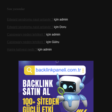
Son yorumlar
Edward sendromu nasıl anlaşılır ?
için
admin
Edward sendromu nasıl anlaşılır ?
için
Doru
Cassowary neden tehlikeli ?
için
admin
Cassowary neden tehlikeli ?
için
Gülru
Harire kahvesi nedir ?
için
admin