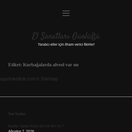
menüyü
Anasayfa
aç
Gizlilik Politikası
El Sanatları Günlüğü
Yasal Uyarı
Yaratıcı eller için ilham verici fikirler!
Hakkımızda
Etiket:
Kurbağalarda alveol var mı
ugurlukoltuk.com.tr
Sitemap
Sidebar
Son Yazılar
Kurtlar Vadisi Kaos dizi mi film mi ?
Ağustos 7, 2026