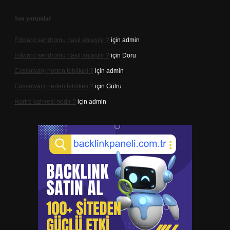
Son yorumlar
Edward sendromu nasıl anlaşılır ?
için
admin
Edward sendromu nasıl anlaşılır ?
için
Doru
Cassowary neden tehlikeli ?
için
admin
Cassowary neden tehlikeli ?
için
Gülru
Harire kahvesi nedir ?
için
admin