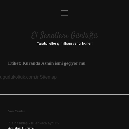
menüyü
Anasayfa
aç
Gizlilik Politikası
El Sanatları Günlüğü
Yasal Uyarı
Yaratıcı eller için ilham verici fikirler!
Hakkımızda
Etiket:
Kuranda Asmin ismi geçiyor mu
ugurlukoltuk.com.tr
Sitemap
Sidebar
Son Yazılar
7. sınıf birleşik fiiller kaça ayrılır ?
Ağustos 10, 2026