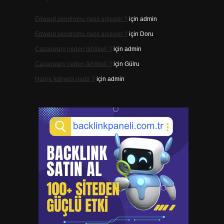
Edward sendromu nasıl anlaşılır ?
için
admin
Edward sendromu nasıl anlaşılır ?
için
Doru
Cassowary neden tehlikeli ?
için
admin
Cassowary neden tehlikeli ?
için
Gülru
Harire kahvesi nedir ?
için
admin