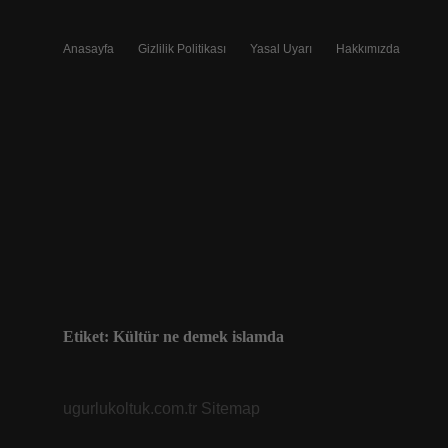
Anasayfa
Gizlilik Politikası
Yasal Uyarı
Hakkımızda
Etiket:
Kültür ne demek islamda
ugurlukoltuk.com.tr
Sitemap