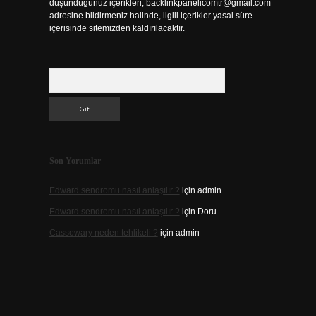
düşündüğünüz içerikleri,
backlinkpanelicomtr@gmail.com
adresine bildirmeniz halinde, ilgili içerikler yasal süre
içerisinde sitemizden kaldırılacaktır.
Arama
Son Yorumlar
Edward sendromu nasıl anlaşılır ?
için
admin
Edward sendromu nasıl anlaşılır ?
için
Doru
Cassowary neden tehlikeli ?
için
admin