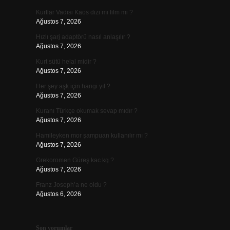
Kurtlar Vadisi Kaos dizi mi film mi ?
Ağustos 7, 2026
Hızlı şarj adaptörü nasıl anlaşılır ?
Ağustos 7, 2026
Kurt sütü helal midir ?
Ağustos 7, 2026
Her şey aşk için hangi yıl ?
Ağustos 7, 2026
Kuranı Türkçe okumak sevap mıdır ?
Ağustos 7, 2026
Hamileyken mor şampuan kullanılır mı ?
Ağustos 7, 2026
Grekoromen Güreş kac kg ?
Ağustos 7, 2026
Franz Joseph’a ne oldu ?
Ağustos 6, 2026
Son yorumlar