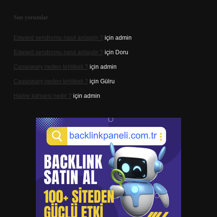
Son yorumlar
Edward sendromu nasıl anlaşılır ?
için
admin
Edward sendromu nasıl anlaşılır ?
için
Doru
Cassowary neden tehlikeli ?
için
admin
Cassowary neden tehlikeli ?
için
Gülru
Harire kahvesi nedir ?
için
admin