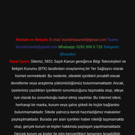
ş
Betexper giriş adresi
betexper.xyz
m elexbet
Reklam ve İletişim:
E-mail:
backlinkpaneli@gmail.com
Teams:
forumhizmeti@gmail.com
Whatsapp: 0262 606 0 726
Telegram:
@karabul
Yasal Uyarı:
Sitemiz, 5651 Sayılı Kanun gereğince Bilgi Teknolojileri ve
İletişim Kurumu (BTK) tarafından onaylanmış bir Yer Sağlayıcı olarak
hizmet vermektedir. Bu nedenle, sitedeki içerikleri proaktif olarak
denetleme veya araştırma yükümlülüğümüz bulunmamaktadır. Ancak,
üyelerimiz yazdıkları içeriklerin sorumluluğunu taşımakta olup, siteye
üye olarak bu sorumluluğu kabul etmiş sayılırlar. Bu internet sitesi,
herhangi bir marka, kurum veya şahıs şirketi ile hiçbir bağlantısı
bulunmamaktadır. Sitede yalnızca kendi hazırladığımız makaleler
paylaşılmaktadır. Burada yer alan içerikler haber niteliği taşımamakta
olup, gerçek kurum ve kişiler hakkında paylaşım yapılmamaktadır.
Gerçek kurum ve kişiler ile isim benzerlikleri tamamen tesadüfidir.