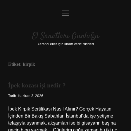
menüyü
Anasayfa
aç
Gizlilik Politikası
El Sanatları Günlüğü
Yasal Uyarı
Yaratıcı eller için ilham verici fikirler!
Hakkımızda
Etiket:
kirpik
İpek kozası işi nedir ?
Tarih: Haziran 3, 2026
İpek Kirpik Sertifikası Nasıl Alınır? Gerçek Hayatın
İçinden Bir Bakış Sabahları İstanbul’da işe yetişme
telaşıyla uyanmak, akşamları ise bilgisayarın başına
geçip blog yazmak… Günlerim çoğu zaman bu iki uç