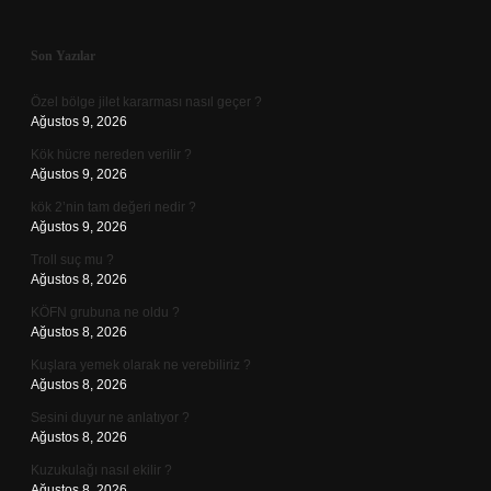
Sidebar
Son Yazılar
Özel bölge jilet kararması nasıl geçer ?
Ağustos 9, 2026
Kök hücre nereden verilir ?
Ağustos 9, 2026
kök 2’nin tam değeri nedir ?
Ağustos 9, 2026
Troll suç mu ?
Ağustos 8, 2026
KÖFN grubuna ne oldu ?
Ağustos 8, 2026
Kuşlara yemek olarak ne verebiliriz ?
Ağustos 8, 2026
Sesini duyur ne anlatıyor ?
Ağustos 8, 2026
Kuzukulağı nasıl ekilir ?
Ağustos 8, 2026