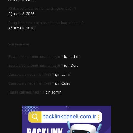
Rıhtım vergi dairesine hangi ilçeler bağlı ?
Ağustos 8, 2026
Pubg fatih olmak için as otoritesi kaç kademe ?
Ağustos 8, 2026
Son yorumlar
Edward sendromu nasıl anlaşılır ?
için
admin
Edward sendromu nasıl anlaşılır ?
için
Doru
Cassowary neden tehlikeli ?
için
admin
Cassowary neden tehlikeli ?
için
Gülru
Harire kahvesi nedir ?
için
admin