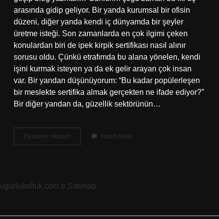
arasında gidip geliyor. Bir yanda kurumsal bir ofisin
düzeni, diğer yanda kendi iç dünyamda bir şeyler
üretme isteği. Son zamanlarda en çok ilgimi çeken
konulardan biri de ipek kirpik sertifikası nasıl alınır
sorusu oldu. Çünkü etrafımda bu alana yönelen, kendi
işini kurmak isteyen ya da ek gelir arayan çok insan
var. Bir yandan düşünüyorum: “Bu kadar popülerleşen
bir meslekte sertifika almak gerçekten ne ifade ediyor?”
Bir diğer yandan da, güzellik sektörünün…
İpek
Devamını okuyun
Yorum Bırak
kozası
işi
nedir
?
ugurlukoltuk.com.tr
Sitemap