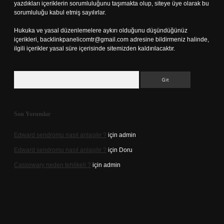
yazdıkları içeriklerin sorumluluğunu taşımakta olup, siteye üye olarak bu
sorumluluğu kabul etmiş sayılırlar.
Hukuka ve yasal düzenlemelere aykırı olduğunu düşündüğünüz
içerikleri,
backlinkpanelicomtr@gmail.com
adresine bildirmeniz halinde,
ilgili içerikler yasal süre içerisinde sitemizden kaldırılacaktır.
Arama
Son Yorumlar
Edward sendromu nasıl anlaşılır ?
için
admin
Edward sendromu nasıl anlaşılır ?
için
Doru
Cassowary neden tehlikeli ?
için
admin