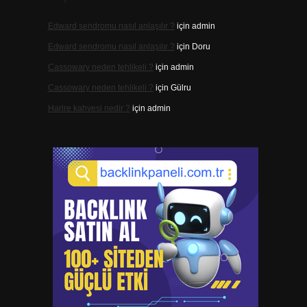
Edward sendromu nasıl anlaşılır ?
için
admin
Edward sendromu nasıl anlaşılır ?
için
Doru
Cassowary neden tehlikeli ?
için
admin
Cassowary neden tehlikeli ?
için
Gülru
Harire kahvesi nedir ?
için
admin