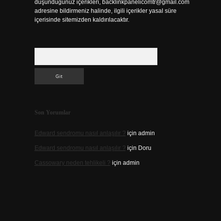
düşündüğünüz içerikleri,
backlinkpanelicomtr@gmail.com
adresine bildirmeniz halinde, ilgili içerikler yasal süre
içerisinde sitemizden kaldırılacaktır.
Arama
Son Yorumlar
Edward sendromu nasıl anlaşılır ?
için
admin
Edward sendromu nasıl anlaşılır ?
için
Doru
Cassowary neden tehlikeli ?
için
admin