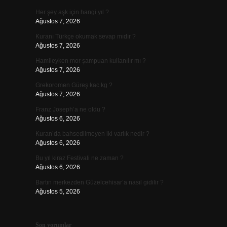
Her şey aşk için hangi yıl ?
Ağustos 7, 2026
Kuranı Türkçe okumak sevap mıdır ?
Ağustos 7, 2026
Hamileyken mor şampuan kullanılır mı ?
Ağustos 7, 2026
Grekoromen Güreş kac kg ?
Ağustos 7, 2026
Franz Joseph’a ne oldu ?
Ağustos 6, 2026
Kuran’da bahsedilmeyen iki varlık nedir ?
Ağustos 6, 2026
Bu yıl kiraz Festivali ne zaman ?
Ağustos 6, 2026
Bartın merkezden Güzelcehisar’a nasıl gidilir ?
Ağustos 5, 2026
Son yorumlar