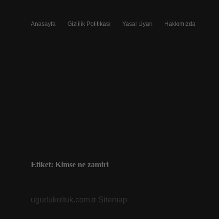
Anasayfa
Gizlilik Politikası
Yasal Uyarı
Hakkımızda
Etiket:
Kimse ne zamiri
ugurlukoltuk.com.tr
Sitemap