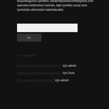
düşündüğünüz içerikleri,
backlinkpanelicomtr@gmail.com
adresine bildirmeniz halinde, ilgili içerikler yasal süre
içerisinde sitemizden kaldırılacaktır.
Arama
Son Yorumlar
Edward sendromu nasıl anlaşılır ?
için
admin
Edward sendromu nasıl anlaşılır ?
için
Doru
Cassowary neden tehlikeli ?
için
admin