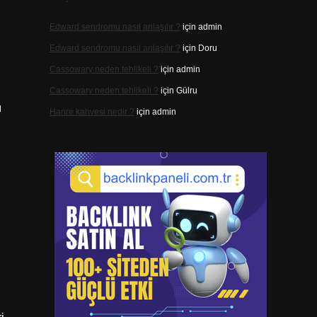
Edward sendromu nasıl anlaşılır ?
için
admin
Edward sendromu nasıl anlaşılır ?
için
Doru
n
Cassowary neden tehlikeli ?
için
admin
Cassowary neden tehlikeli ?
için
Gülru
ı
Harire kahvesi nedir ?
için
admin