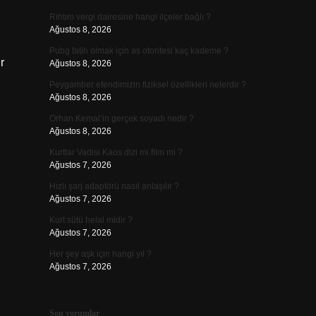
Rıhtım vergi dairesine hangi ilçeler bağlı ?
Ağustos 8, 2026
Pubg fatih olmak için as otoritesi kaç kademe ?
r
Ağustos 8, 2026
Peygamber efendimizin fiziksel özellikleri nelerdir ?
Ağustos 8, 2026
Orhan Kemal’in gerçek soyadı nedir ?
Ağustos 8, 2026
Kurtlar Vadisi Kaos dizi mi film mi ?
Ağustos 7, 2026
Hızlı şarj adaptörü nasıl anlaşılır ?
Ağustos 7, 2026
Kurt sütü helal midir ?
Ağustos 7, 2026
Her şey aşk için hangi yıl ?
Ağustos 7, 2026
Son yorumlar