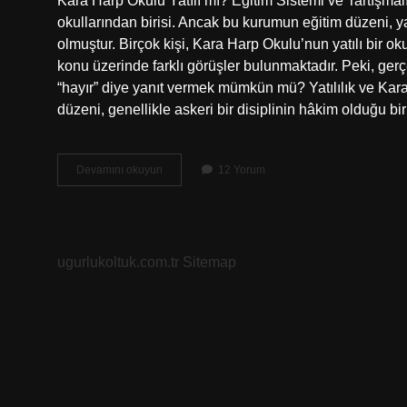
Kara Harp Okulu Yatılı mı? Eğitim Sistemi ve Tartışmalı
okullarından birisi. Ancak bu kurumun eğitim düzeni, 
olmuştur. Birçok kişi, Kara Harp Okulu’nun yatılı bir ok
konu üzerinde farklı görüşler bulunmaktadır. Peki, ger
“hayır” diye yanıt vermek mümkün mü? Yatılılık ve Kar
düzeni, genellikle askeri bir disiplinin hâkim olduğu b
Kara
Devamını okuyun
12 Yorum
Harp
Okulu
yatılı
mı
?
ugurlukoltuk.com.tr
Sitemap