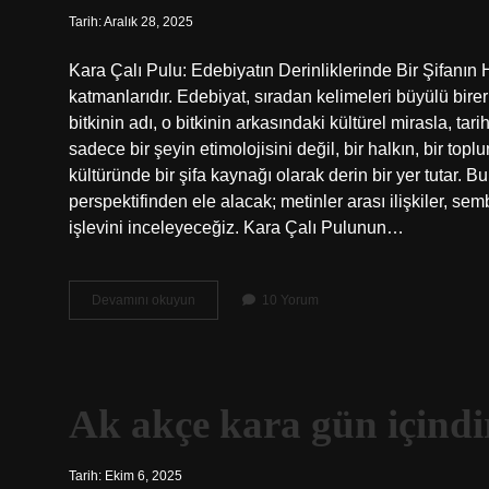
Tarih: Aralık 28, 2025
Kara Çalı Pulu: Edebiyatın Derinliklerinde Bir Şifanın 
katmanlarıdır. Edebiyat, sıradan kelimeleri büyülü bir
bitkinin adı, o bitkinin arkasındaki kültürel mirasla, ta
sadece bir şeyin etimolojisini değil, bir halkın, bir top
kültüründe bir şifa kaynağı olarak derin bir yer tutar. 
perspektifinden ele alacak; metinler arası ilişkiler, sem
işlevini inceleyeceğiz. Kara Çalı Pulunun…
Kara
Devamını okuyun
10 Yorum
çalı
pulu
faydaları
nelerdir
?
Ak akçe kara gün içindi
Tarih: Ekim 6, 2025