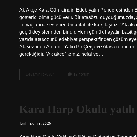
Ak Akçe Kara Gün İçindir: Edebiyatın Penceresinden 
gösterici olma gücü verir. Bir atasözü duyduğumuzda,
ihtiyaçlarına seslenen bir anlatı ile karşılaşırız. “Ak a
güçlü deyişlerinden biridir. Hem günlük hayatın basit g
yazıda atasözünü edebiyat perspektifinden çözümleyere
Atasözünün Anlamı: Yalın Bir Çerçeve Atasözünün en y
gerektiğidir. “Ak akçe” temiz, helal ve…
Ak
Devamını okuyun
12 Yorum
akçe
kara
gün
içindir
ne
Kara Harp Okulu yatılı
demek
?
Tarih: Ekim 3, 2025