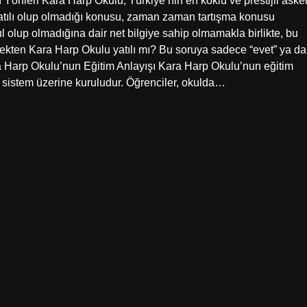
 Yönleri Kara Harp Okulu, Türkiye’nin en köklü ve prestijli asker
yatılı olup olmadığı konusu, zaman zaman tartışma konusu
ul olup olmadığına dair net bilgiye sahip olmamakla birlikte, bu
çekten Kara Harp Okulu yatılı mı? Bu soruya sadece “evet” ya da
a Harp Okulu’nun Eğitim Anlayışı Kara Harp Okulu’nun eğitim
ir sistem üzerine kuruludur. Öğrenciler, okulda…