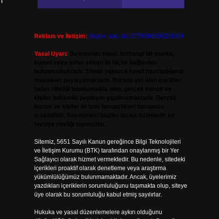
i
Reklam ve İletişim:
Skype: live:.cid.575569c608265c69
Yasal Uyarı:
Bu internet sitesi, herhangi bir marka,
kurum veya şahıs şirketi ile hiçbir bağlantısı
bulunmamaktadır. Sitede yalnızca kendi hazırladığımız
makaleler paylaşılmaktadır. Burada yer alan içerikler
haber niteliği taşımamakta olup, gerçek kurum ve
kişiler hakkında paylaşım yapılmamaktadır. Gerçek
kurum ve kişiler ile isim benzerlikleri tamamen
tesadüfidir. Sitemizdeki bilgiler taslak halindedir ve
tavsiye niteliği taşımazlar.
Sitemiz, 5651 Sayılı Kanun gereğince Bilgi Teknolojileri
ve İletişim Kurumu (BTK) tarafından onaylanmış bir Yer
Sağlayıcı olarak hizmet vermektedir. Bu nedenle, sitedeki
içerikleri proaktif olarak denetleme veya araştırma
yükümlülüğümüz bulunmamaktadır. Ancak, üyelerimiz
yazdıkları içeriklerin sorumluluğunu taşımakta olup, siteye
üye olarak bu sorumluluğu kabul etmiş sayılırlar.
Hukuka ve yasal düzenlemelere aykırı olduğunu