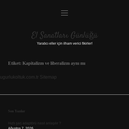
menüyü
Anasayfa
aç
Gizlilik Politikası
El Sanatları Günlüğü
Yasal Uyarı
Yaratıcı eller için ilham verici fikirler!
Hakkımızda
Etiket:
Kapitalizm ve liberalizm aynı mı
ugurlukoltuk.com.tr
Sitemap
Sidebar
Son Yazılar
Hızlı şarj adaptörü nasıl anlaşılır ?
Ağustos 7, 2026