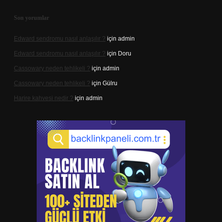
Son yorumlar
Edward sendromu nasıl anlaşılır ?
için
admin
Edward sendromu nasıl anlaşılır ?
için
Doru
Cassowary neden tehlikeli ?
için
admin
Cassowary neden tehlikeli ?
için
Gülru
Harire kahvesi nedir ?
için
admin