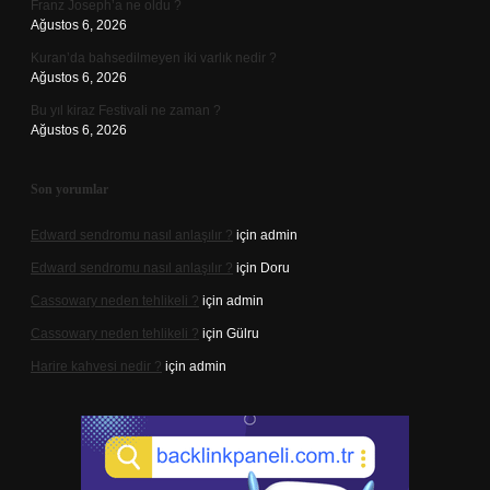
Franz Joseph’a ne oldu ?
Ağustos 6, 2026
Kuran’da bahsedilmeyen iki varlık nedir ?
Ağustos 6, 2026
Bu yıl kiraz Festivali ne zaman ?
Ağustos 6, 2026
Son yorumlar
Edward sendromu nasıl anlaşılır ?
için
admin
Edward sendromu nasıl anlaşılır ?
için
Doru
Cassowary neden tehlikeli ?
için
admin
Cassowary neden tehlikeli ?
için
Gülru
Harire kahvesi nedir ?
için
admin