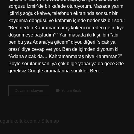
sorgusu İzmir’de bir kafede oturuyorum. Masada yarım
içilmiş soğuk kahve, telefonun ekranında sonsuz bir
kaydırma döngüsü ve kafamın içinde nedensiz bir soru:
“Ben neden Kahramanmaraş kökeni nereden gelir diye
düşünmeye başladım?” Yan masada iki kişi, biri “abi
ben bu yaz Adana’ya gitcem” diyor, diğeri “sıcak ya
orası” diye cevap veriyor. Ben de içimden diyorum ki:
“Adana sıcak da… Kahramanmaraş niye Kahraman?”
Böyle sorular insanı ya çok bilge yapar ya da gece 3’te
gereksiz Google aramalarına sürükler. Ben…
Kahramanmaraş
Devamını okuyun
Yorum Bırak
kökeni
nereden
gelir
?
ugurlukoltuk.com.tr
Sitemap