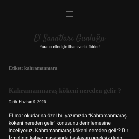
menüyü
Anasayfa
aç
Gizlilik Politikası
El Sanatları Günlüğü
Yasal Uyarı
Yaratıcı eller için ilham verici fikirler!
Hakkımızda
Etiket:
kahramanmara
Kahramanmaraş kökeni nereden gelir ?
Tarih: Haziran 9, 2026
Elimar okurlarına özel bu yazımızda “Kahramanmaraş
kökeni nereden gelir” konusunu derinlemesine
inceliyoruz. Kahramanmaraş kökeni nereden gelir? Bir
İzmirlinin kahve masasında başlayan gereksiz derin