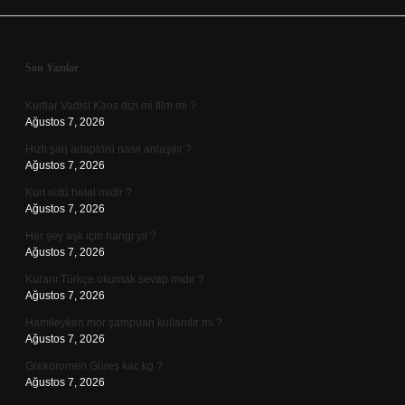
Sidebar
Son Yazılar
Kurtlar Vadisi Kaos dizi mi film mi ?
Ağustos 7, 2026
Hızlı şarj adaptörü nasıl anlaşılır ?
Ağustos 7, 2026
Kurt sütü helal midir ?
Ağustos 7, 2026
Her şey aşk için hangi yıl ?
Ağustos 7, 2026
Kuranı Türkçe okumak sevap mıdır ?
Ağustos 7, 2026
Hamileyken mor şampuan kullanılır mı ?
Ağustos 7, 2026
Grekoromen Güreş kac kg ?
Ağustos 7, 2026