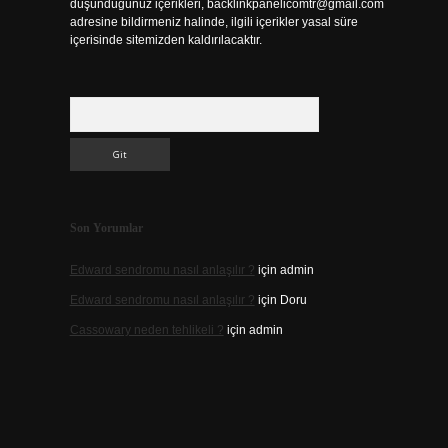
düşündüğünüz içerikleri,
backlinkpanelicomtr@gmail.com
adresine bildirmeniz halinde, ilgili içerikler yasal süre
içerisinde sitemizden kaldırılacaktır.
Arama
Son Yorumlar
Edward sendromu nasıl anlaşılır ?
için
admin
Edward sendromu nasıl anlaşılır ?
için
Doru
Cassowary neden tehlikeli ?
için
admin