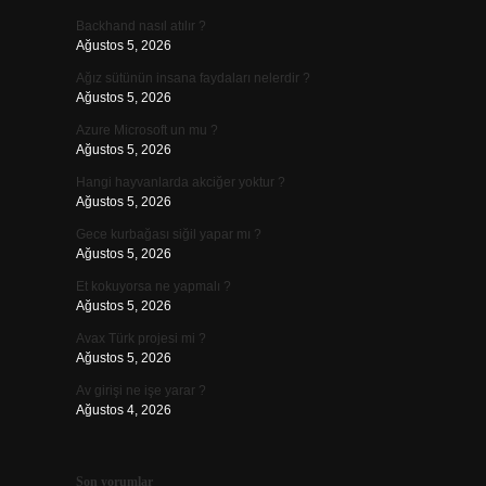
Backhand nasıl atılır ?
Ağustos 5, 2026
Ağız sütünün insana faydaları nelerdir ?
Ağustos 5, 2026
Azure Microsoft un mu ?
Ağustos 5, 2026
Hangi hayvanlarda akciğer yoktur ?
Ağustos 5, 2026
Gece kurbağası siğil yapar mı ?
Ağustos 5, 2026
Et kokuyorsa ne yapmalı ?
Ağustos 5, 2026
Avax Türk projesi mi ?
Ağustos 5, 2026
Av girişi ne işe yarar ?
Ağustos 4, 2026
Son yorumlar