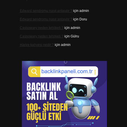
Edward sendromu nasıl anlaşılır ?
için
admin
Edward sendromu nasıl anlaşılır ?
için
Doru
Cassowary neden tehlikeli ?
için
admin
Cassowary neden tehlikeli ?
için
Gülru
Harire kahvesi nedir ?
için
admin