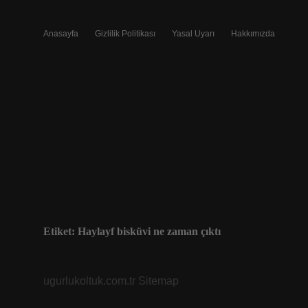
Anasayfa
Gizlilik Politikası
Yasal Uyarı
Hakkımızda
Etiket:
Haylayf bisküvi ne zaman çıktı
ugurlukoltuk.com.tr
Sitemap