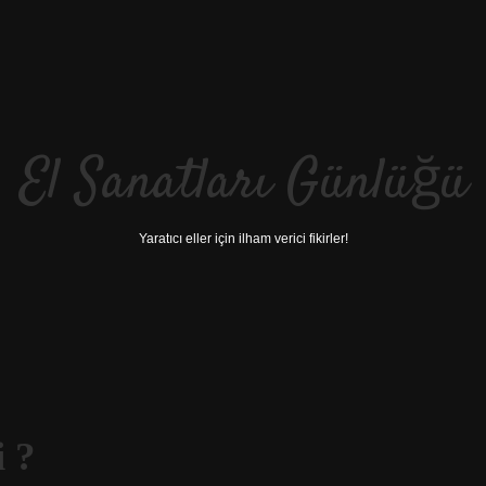
El Sanatları Günlüğü
Yaratıcı eller için ilham verici fikirler!
 ?