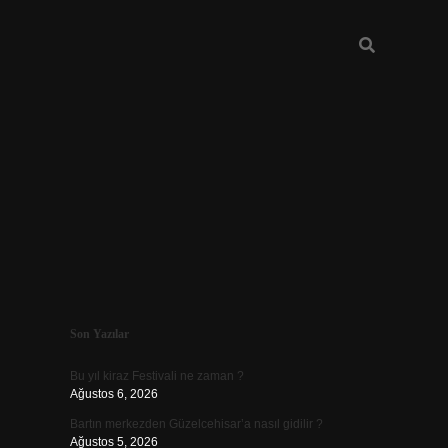
Sidebar
Son Yazılar
betci
vdcasino güncel giriş
ilbet casino
ilbet yeni giriş
Betexper g
Bu yıl kiraz Festivali ne zaman ?
Ağustos 6, 2026
Bartın merkezden Güzelcehisar’a nasıl gidilir ?
Ağustos 5, 2026