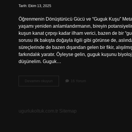
Tarih: Ekim 13, 2025
Öğrenmenin Dönüştürücü Gücü ve “Guguk Kuşu” Metafor
yaşamı yeniden anlamlandırmanın, bireyin potansiyelini
kuşun kanat çırpışı kadar ilham verici, bazen de bir “g
sorusu ilk bakışta doğayla ilgili gibi görünse de, aslı
süreçlerinde de bazen dışarıdan gelen bir fikir, alışılm
farkındalık yaratır. Öyleyse gelin, guguk kuşunu biyolo
düşünelim. Guguk…
Guguk
Devamını okuyun
16 Yorum
Kuşu
tehlikeli
mi
?
ugurlukoltuk.com.tr
Sitemap