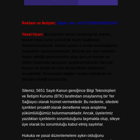
Reklam ve İletişim:
Skype: live:.cid.575569c608265c69
Yasal Uyarı:
Bu internet sitesi, herhangi bir marka,
kurum veya şahıs şirketi ile hiçbir bağlantısı
bulunmamaktadır. Sitede yalnızca kendi hazırladığımız
makaleler paylaşılmaktadır. Burada yer alan içerikler
haber niteliği taşımamakta olup, gerçek kurum ve
kişiler hakkında paylaşım yapılmamaktadır. Gerçek
kurum ve kişiler ile isim benzerlikleri tamamen
tesadüfidir. Sitemizdeki bilgiler taslak halindedir ve
tavsiye niteliği taşımazlar.
Sitemiz, 5651 Sayılı Kanun gereğince Bilgi Teknolojileri
ve İletişim Kurumu (BTK) tarafından onaylanmış bir Yer
Sağlayıcı olarak hizmet vermektedir. Bu nedenle, sitedeki
içerikleri proaktif olarak denetleme veya araştırma
yükümlülüğümüz bulunmamaktadır. Ancak, üyelerimiz
yazdıkları içeriklerin sorumluluğunu taşımakta olup, siteye
üye olarak bu sorumluluğu kabul etmiş sayılırlar.
Hukuka ve yasal düzenlemelere aykırı olduğunu