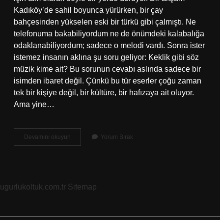
Kadıköy’de sahil boyunca yürürken, bir çay
bahçesinden yükselen eski bir türkü gibi çalmıştı. Ne
telefonuma bakabiliyordum ne de önümdeki kalabalığa
odaklanabiliyordum; sadece o melodi vardı. Sonra ister
istemez insanın aklına şu soru geliyor: Keklik gibi söz
müzik kime ait? Bu sorunun cevabı aslında sadece bir
isimden ibaret değil. Çünkü bu tür eserler çoğu zaman
tek bir kişiye değil, bir kültüre, bir hafızaya ait oluyor.
Ama yine…
Keklik
Devamını okuyun
Yorum Bırak
gibi
söz
müzik
kime
ait
ugurlukoltuk.com.tr
Sitemap
?