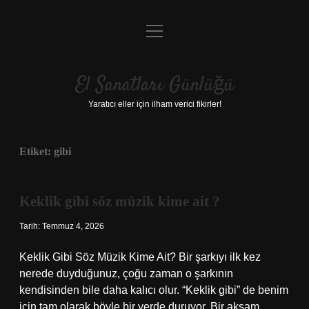
menüyü
Anasayfa
aç
Gizlilik Politikası
El Sanatları Günlüğü
Yasal Uyarı
Yaratıcı eller için ilham verici fikirler!
Hakkımızda
Etiket:
gibi
Keklik gibi söz müzik kime ait ?
Tarih: Temmuz 4, 2026
Keklik Gibi Söz Müzik Kime Ait? Bir şarkıyı ilk kez
nerede duyduğunuz, çoğu zaman o şarkının
kendisinden bile daha kalıcı olur. “Keklik gibi” de benim
için tam olarak böyle bir yerde duruyor. Bir akşam