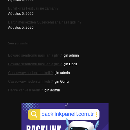
Bu yıl kiraz Festivali ne zaman ?
Ağustos 6, 2026
Bartın merkezden Güzelcehisar’a nasıl gidilir ?
Ağustos 5, 2026
Son yorumlar
Edward sendromu nasıl anlaşılır ?
için
admin
Edward sendromu nasıl anlaşılır ?
için
Doru
Cassowary neden tehlikeli ?
için
admin
Cassowary neden tehlikeli ?
için
Gülru
Harire kahvesi nedir ?
için
admin