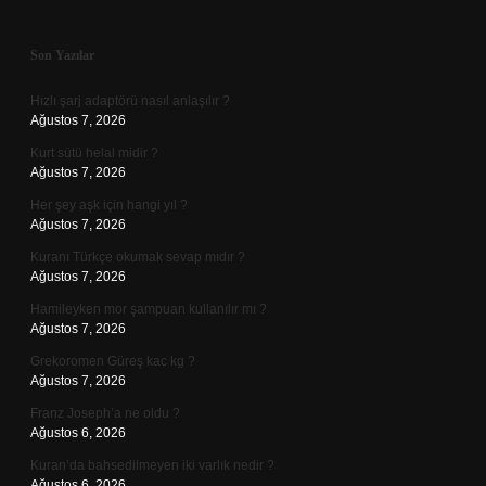
Sidebar
Son Yazılar
Hızlı şarj adaptörü nasıl anlaşılır ?
Ağustos 7, 2026
Kurt sütü helal midir ?
Ağustos 7, 2026
Her şey aşk için hangi yıl ?
Ağustos 7, 2026
Kuranı Türkçe okumak sevap mıdır ?
Ağustos 7, 2026
Hamileyken mor şampuan kullanılır mı ?
Ağustos 7, 2026
Grekoromen Güreş kac kg ?
Ağustos 7, 2026
Franz Joseph’a ne oldu ?
Ağustos 6, 2026
Kuran’da bahsedilmeyen iki varlık nedir ?
Ağustos 6, 2026