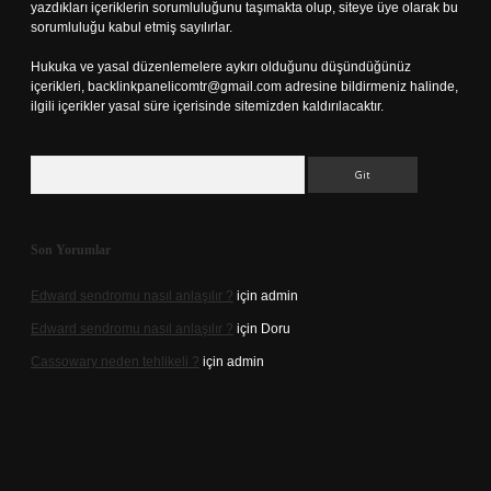
yazdıkları içeriklerin sorumluluğunu taşımakta olup, siteye üye olarak bu
sorumluluğu kabul etmiş sayılırlar.
Hukuka ve yasal düzenlemelere aykırı olduğunu düşündüğünüz
içerikleri,
backlinkpanelicomtr@gmail.com
adresine bildirmeniz halinde,
ilgili içerikler yasal süre içerisinde sitemizden kaldırılacaktır.
Arama
Son Yorumlar
Edward sendromu nasıl anlaşılır ?
için
admin
Edward sendromu nasıl anlaşılır ?
için
Doru
Cassowary neden tehlikeli ?
için
admin