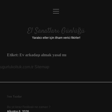
menüyü
Anasayfa
aç
Gizlilik Politikası
El Sanatları Günlüğü
Yasal Uyarı
Yaratıcı eller için ilham verici fikirler!
Hakkımızda
Etiket:
Ev arkadaşı almak yasal mı
ugurlukoltuk.com.tr
Sitemap
Sidebar
Son Yazılar
Bu yıl kiraz Festivali ne zaman ?
Ağustos 6, 2026