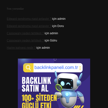
Son yorumlar
Edward sendromu nasıl anlaşılır ?
için
admin
Edward sendromu nasıl anlaşılır ?
için
Doru
Cassowary neden tehlikeli ?
için
admin
Cassowary neden tehlikeli ?
için
Gülru
Harire kahvesi nedir ?
için
admin