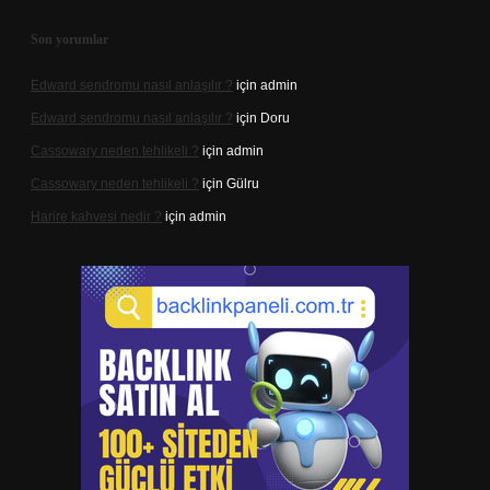
Son yorumlar
Edward sendromu nasıl anlaşılır ?
için
admin
Edward sendromu nasıl anlaşılır ?
için
Doru
Cassowary neden tehlikeli ?
için
admin
Cassowary neden tehlikeli ?
için
Gülru
Harire kahvesi nedir ?
için
admin