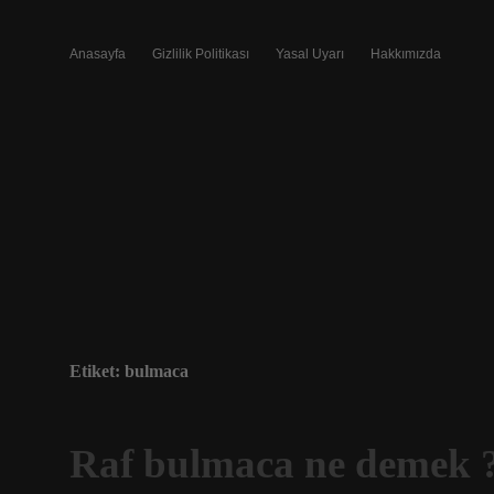
Anasayfa
Gizlilik Politikası
Yasal Uyarı
Hakkımızda
Etiket:
bulmaca
Raf bulmaca ne demek 