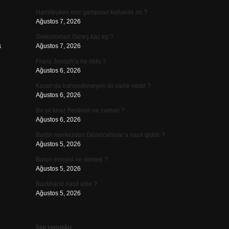
Hamileyken mor şampuan kullanılır mı ?
Ağustos 7, 2026
Grekoromen Güreş kac kg ?
a
Ağustos 7, 2026
Franz Joseph’a ne oldu ?
Ağustos 6, 2026
Kuran’da bahsedilmeyen iki varlık nedir ?
Ağustos 6, 2026
Bu yıl kiraz Festivali ne zaman ?
Ağustos 6, 2026
Bartın merkezden Güzelcehisar’a nasıl gidilir ?
Ağustos 5, 2026
Balon emojisi ne demek ?
Ağustos 5, 2026
Backhand nasıl atılır ?
Ağustos 5, 2026
Son yorumlar