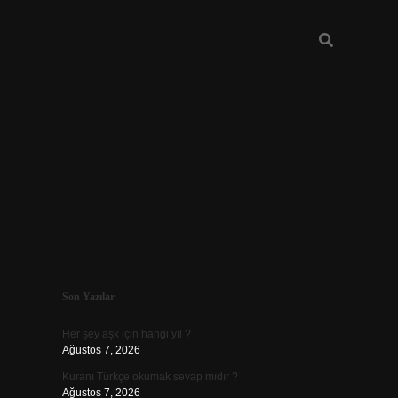
Sidebar
Son Yazılar
betci
vdcasino güncel giriş
ilbet casino
ilbet yeni giriş
Betexper 
Her şey aşk için hangi yıl ?
Ağustos 7, 2026
Kuranı Türkçe okumak sevap mıdır ?
Ağustos 7, 2026