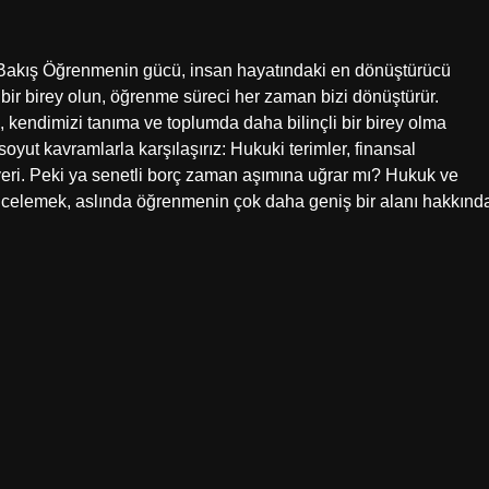
Bakış Öğrenmenin gücü, insan hayatındaki en dönüştürücü
in bir birey olun, öğrenme süreci her zaman bizi dönüştürür.
kendimizi tanıma ve toplumda daha bilinçli bir birey olma
oyut kavramlarla karşılaşırız: Hukuki terimler, finansal
 yeri. Peki ya senetli borç zaman aşımına uğrar mı? Hukuk ve
incelemek, aslında öğrenmenin çok daha geniş bir alanı hakkınd