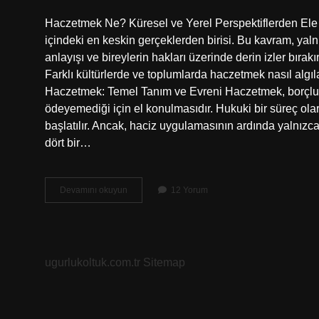
Haczetmek Ne? Küresel ve Yerel Perspektiflerden E
içindeki en keskin gerçeklerden birisi. Bu kavram, yalnı
anlayışı ve bireylerin hakları üzerinde derin izler bıra
Farklı kültürlerde ve toplumlarda haczetmek nasıl algıl
Haczetmek: Temel Tanım ve Evreni Haczetmek, borçlunun
ödeyemediği için el konulmasıdır. Hukuki bir süreç 
başlatılır. Ancak, haciz uygulamasının ardında yalnızc
dört bir…
Haczetmek
Devamını okuyun
12 Yorum
ne
?
ugurlukoltuk.com.tr
Sitemap