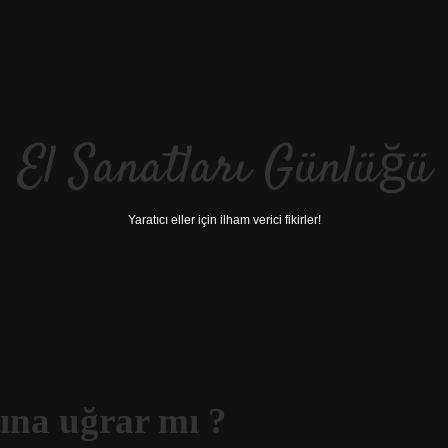
El Sanatları Günlüğü
Yaratıcı eller için ilham verici fikirler!
ına uğrar mı ?