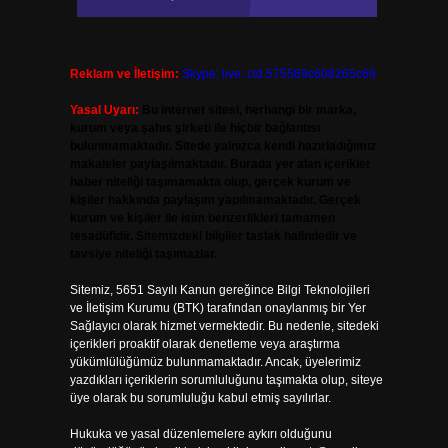
Reklam ve İletişim:
Skype: live:.cid.575569c608265c69
Yasal Uyarı:
Bu internet sitesi, herhangi bir marka,
kurum veya şahıs şirketi ile hiçbir bağlantısı
bulunmamaktadır. Sitede yalnızca kendi hazırladığımız
makaleler paylaşılmaktadır. Burada yer alan içerikler
haber niteliği taşımamakta olup, gerçek kurum ve
kişiler hakkında paylaşım yapılmamaktadır. Gerçek
kurum ve kişiler ile isim benzerlikleri tamamen
tesadüfidir. Sitemizdeki bilgiler taslak halindedir ve
tavsiye niteliği taşımazlar.
Sitemiz, 5651 Sayılı Kanun gereğince Bilgi Teknolojileri
ve İletişim Kurumu (BTK) tarafından onaylanmış bir Yer
Sağlayıcı olarak hizmet vermektedir. Bu nedenle, sitedeki
içerikleri proaktif olarak denetleme veya araştırma
yükümlülüğümüz bulunmamaktadır. Ancak, üyelerimiz
yazdıkları içeriklerin sorumluluğunu taşımakta olup, siteye
üye olarak bu sorumluluğu kabul etmiş sayılırlar.
Hukuka ve yasal düzenlemelere aykırı olduğunu