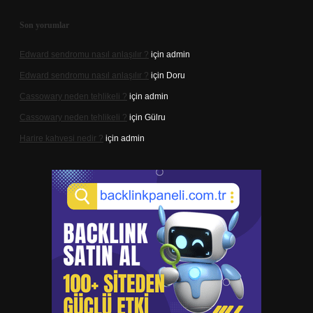
Son yorumlar
Edward sendromu nasıl anlaşılır ?
için
admin
Edward sendromu nasıl anlaşılır ?
için
Doru
Cassowary neden tehlikeli ?
için
admin
Cassowary neden tehlikeli ?
için
Gülru
Harire kahvesi nedir ?
için
admin