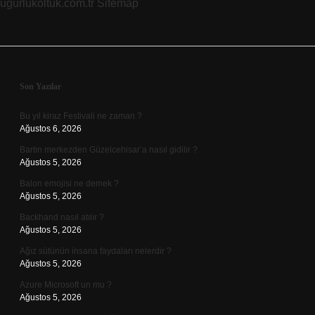
ugurlukoltuk.com.tr
Sitemap
Sidebar
Son Yazılar
Bu yıl kiraz Festivali ne zaman ?
Ağustos 6, 2026
Bartın merkezden Güzelcehisar’a nasıl gidilir ?
Ağustos 5, 2026
Balon emojisi ne demek ?
Ağustos 5, 2026
Backhand nasıl atılır ?
Ağustos 5, 2026
Ağız sütünün insana faydaları nelerdir ?
Ağustos 5, 2026
Azure Microsoft un mu ?
Ağustos 5, 2026