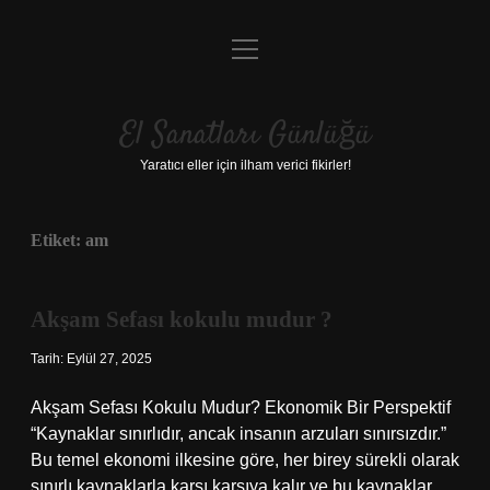
menüyü
Anasayfa
aç
Gizlilik Politikası
El Sanatları Günlüğü
Yasal Uyarı
Yaratıcı eller için ilham verici fikirler!
Hakkımızda
Etiket:
am
Akşam Sefası kokulu mudur ?
Tarih: Eylül 27, 2025
Akşam Sefası Kokulu Mudur? Ekonomik Bir Perspektif
“Kaynaklar sınırlıdır, ancak insanın arzuları sınırsızdır.”
Bu temel ekonomi ilkesine göre, her birey sürekli olarak
sınırlı kaynaklarla karşı karşıya kalır ve bu kaynaklar