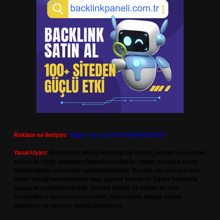
Reklam ve İletişim:
Skype: live:.cid.575569c608265c69
Yasal Uyarı:
Bu internet sitesi, herhangi bir marka, kurum veya şahıs
şirketi ile hiçbir bağlantısı bulunmamaktadır. Sitede yalnızca kendi
hazırladığımız makaleler paylaşılmaktadır. Burada yer alan içerikler
haber niteliği taşımamakta olup, gerçek kurum ve kişiler hakkında
paylaşım yapılmamaktadır. Gerçek kurum ve kişiler ile isim
benzerlikleri tamamen tesadüfidir. Sitemizdeki bilgiler taslak
halindedir ve tavsiye niteliği taşımazlar.