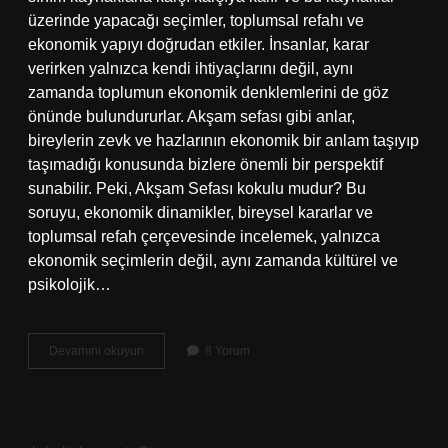
üzerinde yapacağı seçimler, toplumsal refahı ve
ekonomik yapıyı doğrudan etkiler. İnsanlar, karar
verirken yalnızca kendi ihtiyaçlarını değil, aynı
zamanda toplumun ekonomik denklemlerini de göz
önünde bulundururlar. Akşam sefası gibi anlar,
bireylerin zevk ve hazlarının ekonomik bir anlam taşıyıp
taşımadığı konusunda bizlere önemli bir perspektif
sunabilir. Peki, Akşam Sefası kokulu mudur? Bu
soruyu, ekonomik dinamikler, bireysel kararlar ve
toplumsal refah çerçevesinde incelemek, yalnızca
ekonomik seçimlerin değil, aynı zamanda kültürel ve
psikolojik…
Akşam
Devamını okuyun
8 Yorum
Sefası
kokulu
mudur
?