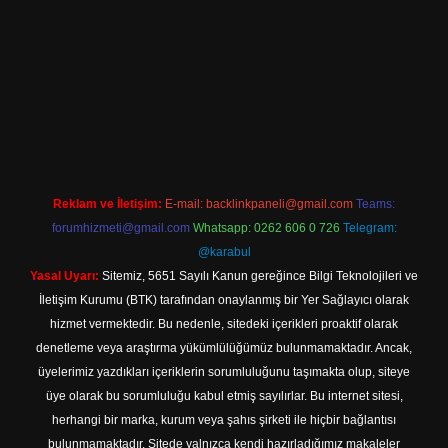
ş
Betexper giriş adresi
betexper.xyz
m elexbet
Reklam ve İletişim:
E-mail:
backlinkpaneli@gmail.com
Teams:
forumhizmeti@gmail.com
Whatsapp: 0262 606 0 726
Telegram:
@karabul
Yasal Uyarı:
Sitemiz, 5651 Sayılı Kanun gereğince Bilgi Teknolojileri ve
İletişim Kurumu (BTK) tarafından onaylanmış bir Yer Sağlayıcı olarak
hizmet vermektedir. Bu nedenle, sitedeki içerikleri proaktif olarak
denetleme veya araştırma yükümlülüğümüz bulunmamaktadır. Ancak,
üyelerimiz yazdıkları içeriklerin sorumluluğunu taşımakta olup, siteye
üye olarak bu sorumluluğu kabul etmiş sayılırlar. Bu internet sitesi,
herhangi bir marka, kurum veya şahıs şirketi ile hiçbir bağlantısı
bulunmamaktadır. Sitede yalnızca kendi hazırladığımız makaleler