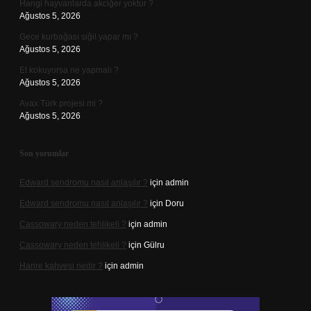
Hangi hayvanlarda akciğer yoktur ?
Ağustos 5, 2026
Gece kurbağası siğil yapar mı ?
Ağustos 5, 2026
Et kokuyorsa ne yapmalı ?
Ağustos 5, 2026
Avax Türk projesi mi ?
Ağustos 5, 2026
Son yorumlar
Edward sendromu nasıl anlaşılır ?
için
admin
Edward sendromu nasıl anlaşılır ?
için
Doru
Cassowary neden tehlikeli ?
için
admin
Cassowary neden tehlikeli ?
için
Gülru
Harire kahvesi nedir ?
için
admin