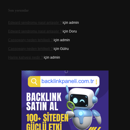
Son yorumlar
Edward sendromu nasıl anlaşılır ?
için
admin
Edward sendromu nasıl anlaşılır ?
için
Doru
Cassowary neden tehlikeli ?
için
admin
Cassowary neden tehlikeli ?
için
Gülru
Harire kahvesi nedir ?
için
admin