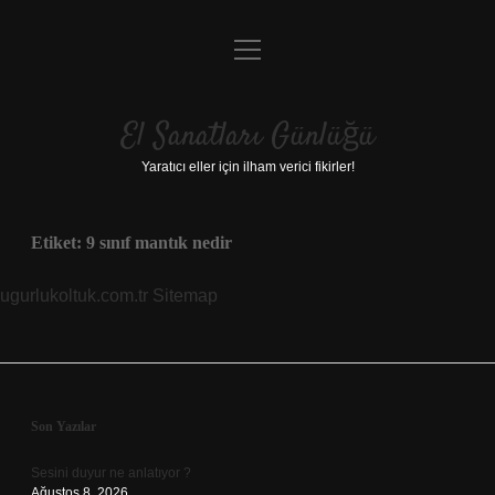
menüyü
Anasayfa
aç
Gizlilik Politikası
El Sanatları Günlüğü
Yasal Uyarı
Yaratıcı eller için ilham verici fikirler!
Hakkımızda
Etiket:
9 sınıf mantık nedir
ugurlukoltuk.com.tr
Sitemap
Sidebar
Son Yazılar
Sesini duyur ne anlatıyor ?
Ağustos 8, 2026