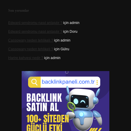
Son yorumlar
Edward sendromu nasıl anlaşılır ?
için
admin
Edward sendromu nasıl anlaşılır ?
için
Doru
Cassowary neden tehlikeli ?
için
admin
Cassowary neden tehlikeli ?
için
Gülru
Harire kahvesi nedir ?
için
admin