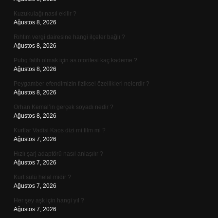
Kuzukulağı nasıl ekilir ?
Ağustos 8, 2026
Rıhtım vergi dairesine hangi ilçeler bağlı ?
Ağustos 8, 2026
Pubg fatih olmak için as otoritesi kaç kademe ?
Ağustos 8, 2026
Peygamber efendimizin fiziksel özellikleri nelerdir ?
Ağustos 8, 2026
Orhan Kemal’in gerçek soyadı nedir ?
Ağustos 8, 2026
Kurtlar Vadisi Kaos dizi mi film mi ?
Ağustos 7, 2026
Hızlı şarj adaptörü nasıl anlaşılır ?
Ağustos 7, 2026
Kurt sütü helal midir ?
Ağustos 7, 2026
Her şey aşk için hangi yıl ?
Ağustos 7, 2026