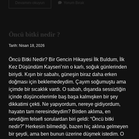
İskan
Devamını okuyun
Yorum Bırak
alındıktan
sonra
tapu
değişimi
nasıl
Öncü bitki nedir ?
olur
?
Tarih: Nisan 18, 2026
Öncü Bitki Nedir? Bir Gencin Hikayesi İlk Buldum, İlk
Kez Düşündüm Kayseri’nin o karlı, soğuk günlerinden
biriydi. Kışın bir sabahı, güneşin biraz daha erken
doğması için beklemedeydim. Çayım soğumuştu ama
içimde bir sıcaklık vardı. O sabah, dışarıda sessizliğin
içinde düşüncelerimle baş başa kalmışken bir şey
dikkatimi çekti. Ne yapıyordum, nereye gidiyordum,
hayatın tam neresindeydim? Birden aklıma, en
sevdiğim felsefi sorulardan biri geldi: “Öncü bitki
nedir?” Herkesin bilmediği, bazen hiç aklına gelmeyen
bir şeydi, ama ben bunun üzerine düşmek istedim. O