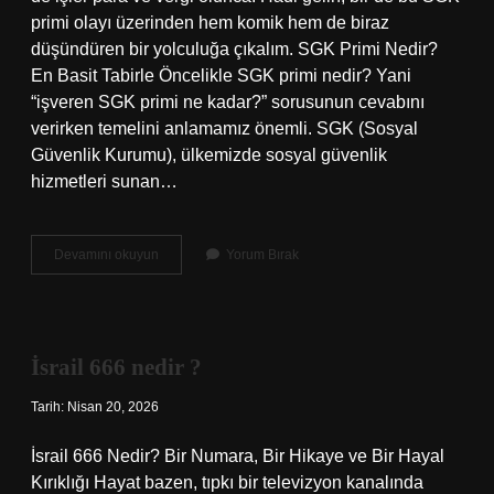
primi olayı üzerinden hem komik hem de biraz
düşündüren bir yolculuğa çıkalım. SGK Primi Nedir?
En Basit Tabirle Öncelikle SGK primi nedir? Yani
“işveren SGK primi ne kadar?” sorusunun cevabını
verirken temelini anlamamız önemli. SGK (Sosyal
Güvenlik Kurumu), ülkemizde sosyal güvenlik
hizmetleri sunan…
İşveren
Devamını okuyun
Yorum Bırak
SGK
primi
ne
kadar
?
İsrail 666 nedir ?
Tarih: Nisan 20, 2026
İsrail 666 Nedir? Bir Numara, Bir Hikaye ve Bir Hayal
Kırıklığı Hayat bazen, tıpkı bir televizyon kanalında