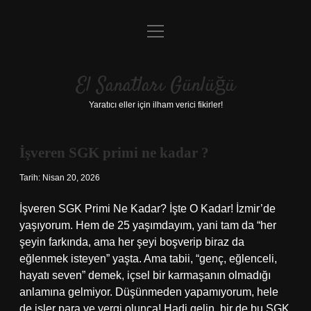
menüyü
Anasayfa
aç
Gizlilik Politikası
El Sanatları Günlüğü
Yasal Uyarı
Yaratıcı eller için ilham verici fikirler!
Hakkımızda
İşveren SGK primi ne kadar ?
El
Tarih: Nisan 20, 2026
Sanatları
İşveren SGK Primi Ne Kadar? İşte O Kadar! İzmir’de
Günlüğü
yaşıyorum. Hem de 25 yaşımdayım, yani tam da “her
şeyin farkında, ama her şeyi boşverip biraz da
Yazılar
eğlenmek isteyen” yaşta. Ama tabii, “genç, eğlenceli,
hayatı seven” demek, içsel bir karmaşanın olmadığı
anlamına gelmiyor. Düşünmeden yapamıyorum, hele
de işler para ve vergi olunca! Hadi gelin, bir de bu SGK