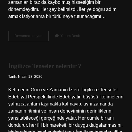
zamanlar, biraz da kaybolmuş hissettiğim bir
dönemdeydim. Her şey belirsizdi. İleriye doğru adım
atmak istiyor ama bir türlü neye tutunacağımı…
Öncü
Devamını okuyun
Yorum Bırak
bitki
nedir
?
İngilizce Tenseler nelerdir ?
Tarih: Nisan 18, 2026
Kelimenin Gücü ve Zamanın İzleri: İngilizce Tenseler
Edebiyat Perspektifinde Edebiyatın büyüsü, kelimelerin
yalnızca anlam taşımakla kalmayıp, aynı zamanda
zamanın ritmini ve insan deneyiminin derinliklerini
yansıtabileceği gerçeğinde yatar. Her cümle bir anı
dondurur, her fiil bir hareketi, bir duygu dalgalanmasını,