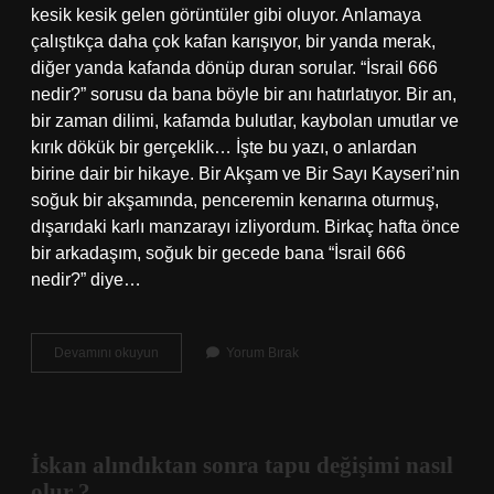
kesik kesik gelen görüntüler gibi oluyor. Anlamaya
çalıştıkça daha çok kafan karışıyor, bir yanda merak,
diğer yanda kafanda dönüp duran sorular. “İsrail 666
nedir?” sorusu da bana böyle bir anı hatırlatıyor. Bir an,
bir zaman dilimi, kafamda bulutlar, kaybolan umutlar ve
kırık dökük bir gerçeklik… İşte bu yazı, o anlardan
birine dair bir hikaye. Bir Akşam ve Bir Sayı Kayseri’nin
soğuk bir akşamında, penceremin kenarına oturmuş,
dışarıdaki karlı manzarayı izliyordum. Birkaç hafta önce
bir arkadaşım, soğuk bir gecede bana “İsrail 666
nedir?” diye…
İsrail
Devamını okuyun
Yorum Bırak
666
nedir
?
İskan alındıktan sonra tapu değişimi nasıl
olur ?