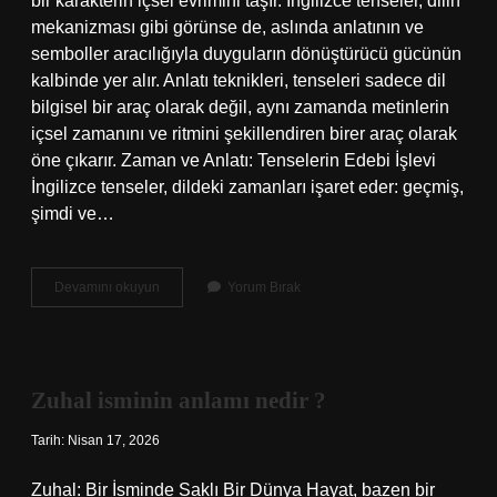
bir karakterin içsel evrimini taşır. İngilizce tenseler, dilin
mekanizması gibi görünse de, aslında anlatının ve
semboller aracılığıyla duyguların dönüştürücü gücünün
kalbinde yer alır. Anlatı teknikleri, tenseleri sadece dil
bilgisel bir araç olarak değil, aynı zamanda metinlerin
içsel zamanını ve ritmini şekillendiren birer araç olarak
öne çıkarır. Zaman ve Anlatı: Tenselerin Edebi İşlevi
İngilizce tenseler, dildeki zamanları işaret eder: geçmiş,
şimdi ve…
İngilizce
Devamını okuyun
Yorum Bırak
Tenseler
nelerdir
?
Zuhal isminin anlamı nedir ?
Tarih: Nisan 17, 2026
Zuhal: Bir İsminde Saklı Bir Dünya Hayat, bazen bir