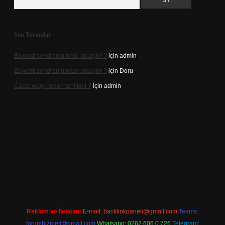
Son Yorumlar
Edward sendromu nasıl anlaşılır ?
için
admin
Edward sendromu nasıl anlaşılır ?
için
Doru
Cassowary neden tehlikeli ?
için
admin
ş adresi
betexper.xyz
m elexbet
Reklam ve İletişim:
E-mail:
backlinkpaneli@gmail.com
Teams:
forumhizmeti@gmail.com
Whatsapp: 0262 606 0 726
Telegram: