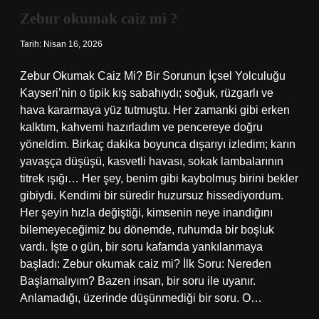
Zebur okumak caiz mi ?
Tarih: Nisan 16, 2026
Zebur Okumak Caiz Mi? Bir Sorunun İçsel Yolculuğu
Kayseri’nin o tipik kış sabahıydı; soğuk, rüzgarlı ve
hava kararmaya yüz tutmuştu. Her zamanki gibi erken
kalktım, kahvemi hazırladım ve pencereye doğru
yöneldim. Birkaç dakika boyunca dışarıyı izledim; karın
yavaşça düşüşü, kasvetli havası, sokak lambalarının
titrek ışığı… Her şey, benim gibi kaybolmuş birini bekler
gibiydi. Kendimi bir süredir huzursuz hissediyordum.
Her şeyin hızla değiştiği, kimsenin neye inandığını
bilemeyeceğimiz bu dönemde, ruhumda bir boşluk
vardı. İşte o gün, bir soru kafamda yankılanmaya
başladı: Zebur okumak caiz mi? İlk Soru: Nereden
Başlamalıyım? Bazen insan, bir soru ile uyanır.
Anlamadığı, üzerinde düşünmediği bir soru. O…