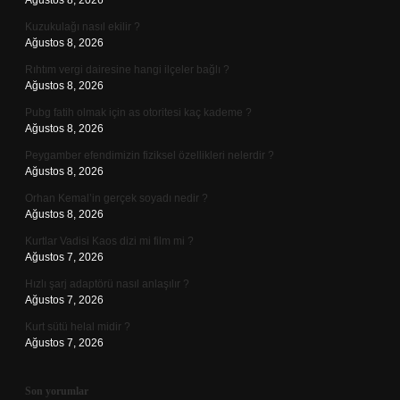
Ağustos 8, 2026
Kuzukulağı nasıl ekilir ?
Ağustos 8, 2026
Rıhtım vergi dairesine hangi ilçeler bağlı ?
Ağustos 8, 2026
Pubg fatih olmak için as otoritesi kaç kademe ?
Ağustos 8, 2026
Peygamber efendimizin fiziksel özellikleri nelerdir ?
Ağustos 8, 2026
Orhan Kemal’in gerçek soyadı nedir ?
Ağustos 8, 2026
Kurtlar Vadisi Kaos dizi mi film mi ?
Ağustos 7, 2026
Hızlı şarj adaptörü nasıl anlaşılır ?
Ağustos 7, 2026
Kurt sütü helal midir ?
Ağustos 7, 2026
Son yorumlar