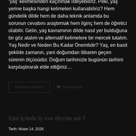
‘yaş’ kelimesinden kaçınmak isteyebiliriz. Peki, yaş
yerine başka hangi kelimeleri kullanabiliriz? Hem
gündelik dilde hem de daha teknik anlamda bu
sorunun cevabını araştırmak hem ilginç hem de öğretici
olabilir. Gelin, yaş kavramının dilde nasıl yer bulduğuna
bir göz atalım ve alternatif kelimelere bir mercek tutalım.
Yaş Nedir ve Neden Bu Kadar Önemlidir? Yaş, en basit
şekilde zamanın, yani doğumdan itibaren geçen
sürenin ölçüsüdür. Doğum tarihinizle bugünün tarihini
karşılaştırarak elde ettiğiniz…
Yaş
Devamını okuyun
Yorum Bırak
yerine
hangi
kelimeler
kullanılır
?
Işin içinde iş var deyim mi ?
Tarih: Nisan 14, 2026