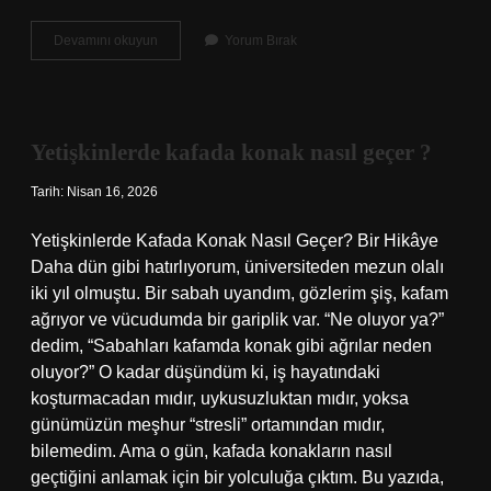
Zebur
Devamını okuyun
Yorum Bırak
okumak
caiz
mi
?
Yetişkinlerde kafada konak nasıl geçer ?
Tarih: Nisan 16, 2026
Yetişkinlerde Kafada Konak Nasıl Geçer? Bir Hikâye
Daha dün gibi hatırlıyorum, üniversiteden mezun olalı
iki yıl olmuştu. Bir sabah uyandım, gözlerim şiş, kafam
ağrıyor ve vücudumda bir gariplik var. “Ne oluyor ya?”
dedim, “Sabahları kafamda konak gibi ağrılar neden
oluyor?” O kadar düşündüm ki, iş hayatındaki
koşturmacadan mıdır, uykusuzluktan mıdır, yoksa
günümüzün meşhur “stresli” ortamından mıdır,
bilemedim. Ama o gün, kafada konakların nasıl
geçtiğini anlamak için bir yolculuğa çıktım. Bu yazıda,