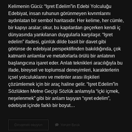
Kelimenin Gücü: “Işret Edelim”in Edebi Yolculuğu
Edebiyat, insan ruhunun görünmeyen kıvrımlarını
aydınlatan bir sembol haritasıdır. Her kelime, her cümle,
bir kapıyı aralar; okur, bu kapılardan geçerken kendi iç
dünyasında yankılanan duygularla karşılaşır. “Işret
edelim” ifadesi, günlük dilde basit bir davet gibi
görünse de edebiyat perspektifinden bakıldığında, çok
katmanlı anlamlar ve metaforlarla örülü bir anlatının
başlangıcına işaret eder. Anlatı teknikleri aracılığıyla bu
ifade, bireysel ve toplumsal deneyimleri, karakterlerin
içsel yolculuklarını ve metinler arası ilişkileri
çözümlemek için bir araç haline gelir. “Işret Edelim”in
Sözlükten Metne Geçişi Sözlük anlamıyla “içki içmek,
neşelenmek” gibi bir anlam taşıyan “ışret edelim”,
edebiyat içinde farklı bir boyut…
Işin
Devamını okuyun
Yorum Bırak
içinde