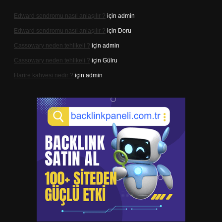
Edward sendromu nasıl anlaşılır ?
için
admin
Edward sendromu nasıl anlaşılır ?
için
Doru
Cassowary neden tehlikeli ?
için
admin
Cassowary neden tehlikeli ?
için
Gülru
Harire kahvesi nedir ?
için
admin