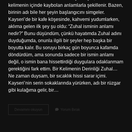
kelimenin içinde kaybolan anlamlarla şekillenir. Bazen,
birinin adı bile her şeyin başlangıcını simgeler.
Kayseri’de bir kafe köşesinde, kahvemi yudumlarken,
aklıma gelen ilk şey şu oldu: “Zuhal isminin anlamı
nedir?” Bunu düşündüm, çünkü hayatımda Zuhal adını
duyduğumda, onunla ilgili bir şeyler hep başka bir
boyutta kalır. Bu soruyu birkaç gün boyunca kafamda
döndürdüm, ama sonunda sadece bir ismin anlamı
değil, o ismin bana hissettirdiği duygulara odaklanmam
gerektiğini fark ettim. Bir Kelimenin Derinliği Zuhal…
Ne zaman duysam, bir sıcaklık hissi sarar içimi.
Kayseri’nin serin sokaklarında yürürken, adı bir rüzgar
gibi kulağıma gelir, bir…
Zuhal
Devamını okuyun
Yorum Bırak
isminin
anlamı
nedir
?