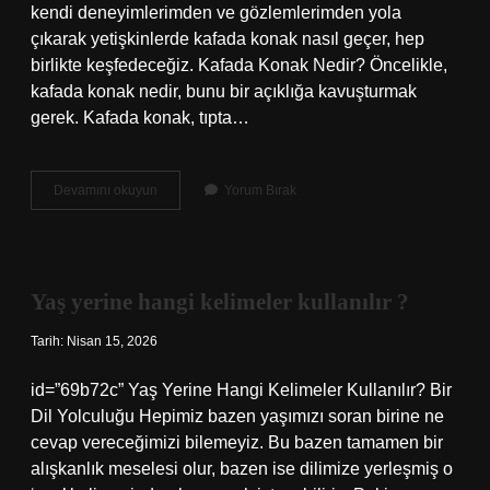
kendi deneyimlerimden ve gözlemlerimden yola
çıkarak yetişkinlerde kafada konak nasıl geçer, hep
birlikte keşfedeceğiz. Kafada Konak Nedir? Öncelikle,
kafada konak nedir, bunu bir açıklığa kavuşturmak
gerek. Kafada konak, tıpta…
Yetişkinlerde
Devamını okuyun
Yorum Bırak
kafada
konak
nasıl
geçer
?
Yaş yerine hangi kelimeler kullanılır ?
Tarih: Nisan 15, 2026
id=”69b72c” Yaş Yerine Hangi Kelimeler Kullanılır? Bir
Dil Yolculuğu Hepimiz bazen yaşımızı soran birine ne
cevap vereceğimizi bilemeyiz. Bu bazen tamamen bir
alışkanlık meselesi olur, bazen ise dilimize yerleşmiş o